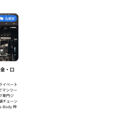
兵庫県
｜料金・口
ライベート
でマンツー
グ専門ジ
舗チェーン
Body 神