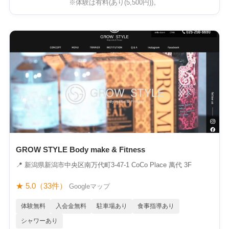
※体験は有料(あり(5,500円))。
GROW STYLE Body make & Fitness
📍 新潟県新潟市中央区南万代町3-47-1 CoCo Place 萬代 3F
★ 5.0（33件）
Googleマップ
体験無料
入会金無料
駐車場あり
食事指導あり
シャワーあり