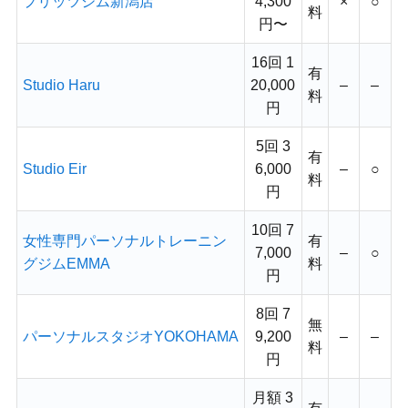
プリッツジム新潟店
4,300
×
○
料
円〜
16回 1
有
Studio Haru
20,000
–
–
料
円
5回 3
有
Studio Eir
6,000
–
○
料
円
10回 7
女性専門パーソナルトレーニン
有
7,000
–
○
グジムEMMA
料
円
8回 7
無
パーソナルスタジオYOKOHAMA
9,200
–
–
料
円
月額 3