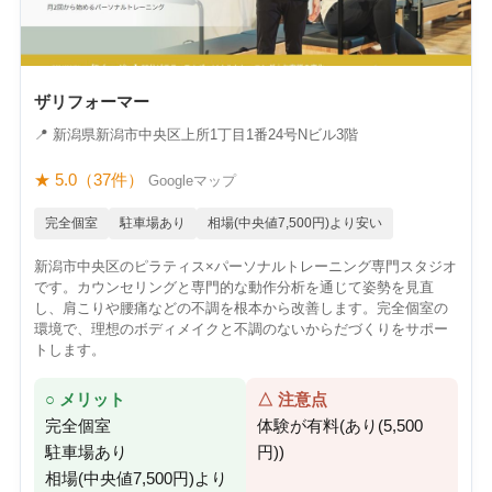
ザリフォーマー
📍 新潟県新潟市中央区上所1丁目1番24号Nビル3階
★ 5.0（37件）
Googleマップ
完全個室
駐車場あり
相場(中央値7,500円)より安い
新潟市中央区のピラティス×パーソナルトレーニング専門スタジオ
です。カウンセリングと専門的な動作分析を通じて姿勢を見直
し、肩こりや腰痛などの不調を根本から改善します。完全個室の
環境で、理想のボディメイクと不調のないからだづくりをサポー
トします。
○ メリット
△ 注意点
完全個室
体験が有料(あり(5,500
駐車場あり
円))
相場(中央値7,500円)より