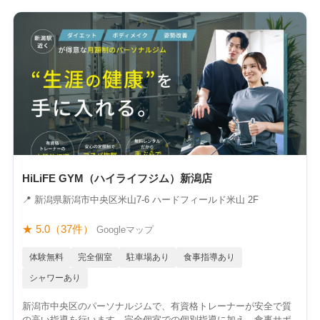
HiLiFE GYM（ハイライフジム）新潟店
📍 新潟県新潟市中央区米山7-6 ハードフィールド米山 2F
★ 5.0（37件）
Googleマップ
体験無料
完全個室
駐車場あり
食事指導あり
シャワーあり
新潟市中央区のパーソナルジムで、有資格トレーナーが安全で質
の高い指導を行います。完全個室での個別指導に加え、食事サポ