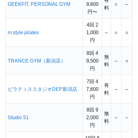
有
GEEKFIT. PERSONAL GYM
9,600
○
–
料
円〜
4回 2
m style pilates
1,000
–
○
○
円
8回 4
無
TRANCE GYM（新潟店）
9,500
–
○
料
円
7回 4
有
ピラティススタジオDEP新潟店
7,600
–
–
料
円
8回 9
無
Studio 51
2,000
–
–
料
円