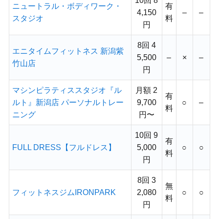
10回 8
ニュートラル・ボディワーク・
有
4,150
–
–
スタジオ
料
円
8回 4
エニタイムフィットネス 新潟紫
5,500
–
×
–
竹山店
円
マシンピラティススタジオ『ル
月額 2
有
ルト』新潟店 パーソナルトレー
9,700
○
–
料
ニング
円〜
10回 9
有
FULL DRESS【フルドレス】
5,000
○
○
料
円
8回 3
無
フィットネスジムIRONPARK
2,080
○
○
料
円