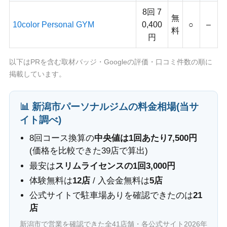
8回 7
無
10color Personal GYM
0,400
○
–
料
円
以下はPRを含む取材バッジ・Googleの評価・口コミ件数の順に
掲載しています。
📊 新潟市パーソナルジムの料金相場(当サ
イト調べ)
8回コース換算の
中央値は1回あたり7,500円
(価格を比較できた39店で算出)
最安は
スリムライセンスの1回3,000円
体験無料は
12店
/ 入会金無料は
5店
公式サイトで駐車場ありを確認できたのは
21
店
新潟市で営業を確認できた全41店舗・各公式サイト2026年