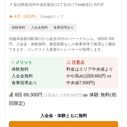
📍 新潟県新潟市中央区南笹口1丁目15-7 Flat南笹口 INT2F
★ 4.9（241件）
Googleマップ
体験無料
入会金無料
食事指導あり
信越本線新潟駅南口から徒歩10分のパーソナルジム。8回69,300
円。入会金・体験無料。糖質制限なしの食事管理で無理なく継続
できます。コンテスト入賞者のトレーナーが指導します。
○ メリット
△ 注意点
体験無料
料金はエリア中央値より
入会金無料
やや高め(1回8,662円 vs
食事指導あり
中央値7,500円)
💰 8回 69,300円
🎫 体験 無料(初
(1回あたり約8,662円)
回限定)
入会金・体験ともに無料