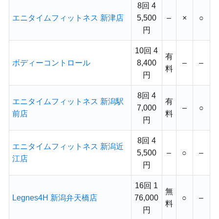
8回 4
エニタイムフィットネス 新津店
5,500
–
×
○
円
10回 4
有
ボディーコントロール
8,400
–
–
料
円
8回 4
エニタイムフィットネス 新潟駅
有
7,000
–
○
前店
料
円
8回 4
エニタイムフィットネス 新潟近
5,500
–
○
–
江店
円
16回 1
無
Legnes4H 新潟弁天橋店
76,000
○
–
料
円