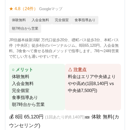
★ 4.8（24件）
Googleマップ
体験無料
入会金無料
完全個室
食事指導あり
朝7時台から営業
JR信越本線新潟駅 万代口徒歩20分、礎町バス徒歩3分、本町バス
停［中央区］徒歩4分のパーソナルジム。8回65,120円。入会金無
料。3食食べて痩せる独自メソッドで指導します。7時〜24時営業
で忙しい方も通いやすいです。
○ メリット
△ 注意点
体験無料
料金はエリア中央値より
入会金無料
やや高め(1回8,140円 vs
完全個室
中央値7,500円)
食事指導あり
朝7時台から営業
💰 8回 65,120円
🎫 体験 無料(カ
(1回あたり約8,140円)
ウンセリング)