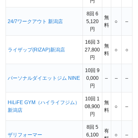
円
8回 6
無
24/7ワークアウト 新潟店
5,120
○
–
料
円
16回 3
無
ライザップ(RIZAP)新潟店
27,800
○
○
料
円
10回 9
パーソナルダイエットジム NINE
0,000
–
–
–
円
10回 1
HiLiFE GYM（ハイライフジム）
無
08,900
○
–
新潟店
料
円
8回 5
有
ザリフォーマー
6,100
○
–