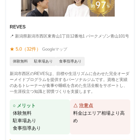
REVES
📍 新潟県新潟市西区東青山1丁目12番地1 ​パークメゾン青山101号
★ 5.0（32件）
Googleマップ
体験無料
駐車場あり
食事指導あり
新潟市西区のREVESは、目標や生活リズムに合わせた完全オーダ
ーメイドプログラムを提供するパーソナルジムです。資格と実績
のあるトレーナーが食事や睡眠を含めた生活全般をサポートし、
一生涯役立つ知識と習慣づくりを支援します。
○ メリット
△ 注意点
体験無料
料金はエリア相場より高
駐車場あり
め
食事指導あり