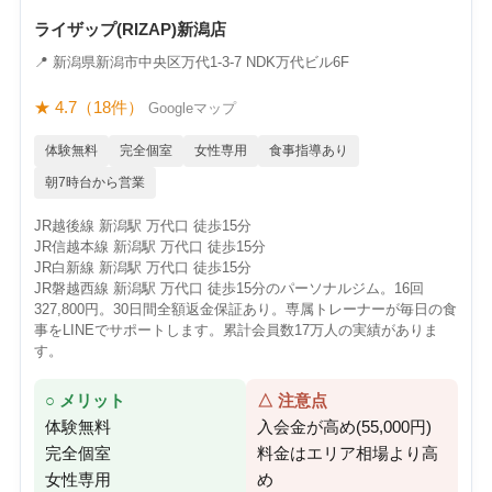
ライザップ(RIZAP)新潟店
📍 新潟県新潟市中央区万代1-3-7 NDK万代ビル6F
★ 4.7（18件）
Googleマップ
体験無料
完全個室
女性専用
食事指導あり
朝7時台から営業
JR越後線 新潟駅 万代口 徒歩15分
JR信越本線 新潟駅 万代口 徒歩15分
JR白新線 新潟駅 万代口 徒歩15分
JR磐越西線 新潟駅 万代口 徒歩15分のパーソナルジム。16回
327,800円。30日間全額返金保証あり。専属トレーナーが毎日の食
事をLINEでサポートします。累計会員数17万人の実績がありま
す。
○ メリット
△ 注意点
体験無料
入会金が高め(55,000円)
完全個室
料金はエリア相場より高
女性専用
め