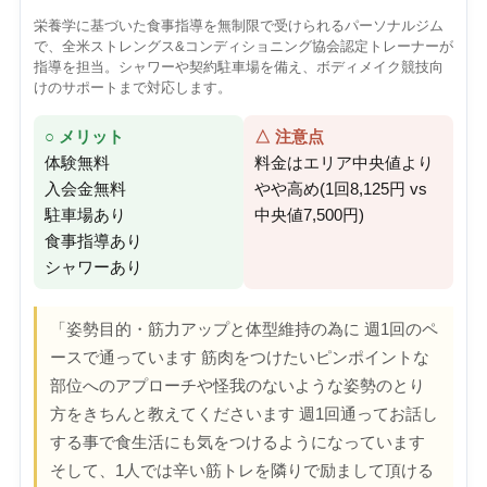
栄養学に基づいた食事指導を無制限で受けられるパーソナルジム
で、全米ストレングス&コンディショニング協会認定トレーナーが
指導を担当。シャワーや契約駐車場を備え、ボディメイク競技向
けのサポートまで対応します。
○ メリット
△ 注意点
体験無料
料金はエリア中央値より
入会金無料
やや高め(1回8,125円 vs
駐車場あり
中央値7,500円)
食事指導あり
シャワーあり
「姿勢目的・筋力アップと体型維持の為に 週1回のペ
ースで通っています 筋肉をつけたいピンポイントな
部位へのアプローチや怪我のないような姿勢のとり
方をきちんと教えてくださいます 週1回通ってお話し
する事で食生活にも気をつけるようになっています
そして、1人では辛い筋トレを隣りで励まして頂ける