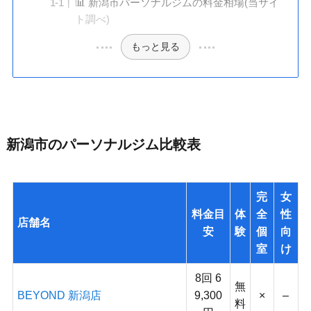
📊 新潟市パーソナルジムの料金相場(当サイ
ト調べ)
もっと見る
新潟市のパーソナルジム比較表
完
女
料金目
体
全
性
店舗名
安
験
個
向
室
け
8回 6
無
BEYOND 新潟店
9,300
×
–
料