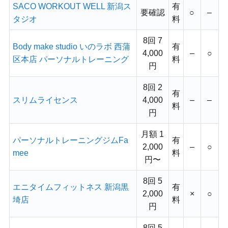
SACO WORKOUT WELL 新潟ス
有
要確認
○
–
タジオ
料
8回 7
Body make studio いのラボ 西蒲
有
4,000
–
○
区本店 パーソナルトレーニング
料
円
8回 2
有
スリムライセンス
4,000
–
–
料
円
月額 1
パーソナルトレーニングジムFa
有
2,000
–
○
mee
料
円〜
8回 5
エニタイムフィットネス 新潟黒
有
2,000
×
○
埼店
料
円
8回 5