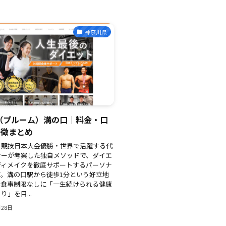
神奈川県
E（プルーム）溝の口｜料金・口
特徴まとめ
ク競技日本大会優勝・世界で活躍する代
ナーが考案した独自メソッドで、ダイエ
ディメイクを徹底サポートするパーソナ
す。溝の口駅から徒歩1分という好立地
い食事制限なしに「一生続けられる健康
」を目...
月28日