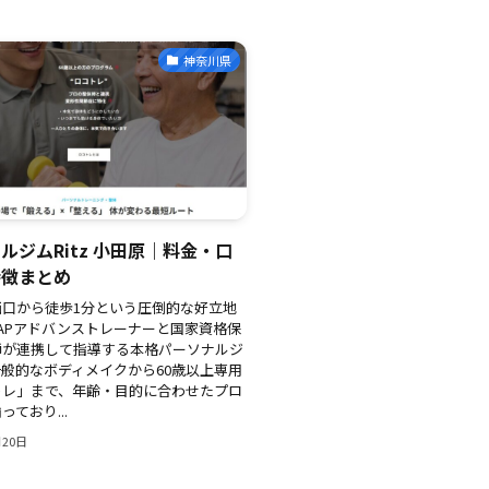
神奈川県
ルジムRitz 小田原｜料金・口
特徴まとめ
西口から徒歩1分という圧倒的な好立地
ZAPアドバンストレーナーと国家資格保
師が連携して指導する本格パーソナルジ
般的なボディメイクから60歳以上専用
トレ」まで、年齢・目的に合わせたプロ
ており...
月20日