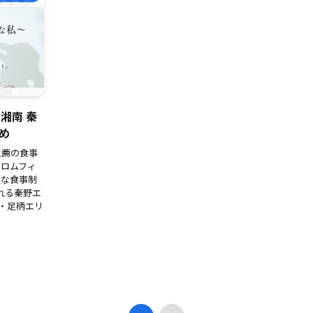
湘南 秦
め
推薦の食事
クロムフィ
理な食事制
れる秦野エ
・足柄エリ