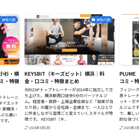
神奈川県
神奈川県
蔵小杉・横
KEYSBIT（キーズビット）横浜｜料
PLUM
ミ・特徴
金・口コミ・特徴まとめ
コミ・
元RIZAPトップトレーナーが2016年に独立して立
フィジー
ち上げた、横浜駅西口徒歩5分のパーソナルジ
表トレー
トトレーニ
ム。経営者・医師・上場企業役員など「結果が当
ット・ボ
ダイエット
たり前」の層から会社員・主婦まで、一人ひとり
ルジムで
・新横浜・
に伴走しながら習慣ごと変えていくスタイルが特
で、厳し
手ぶら通い
徴です。 KEYSBIT（キ...
的な体づくり
ムです。
2026年5月2日
2026年3