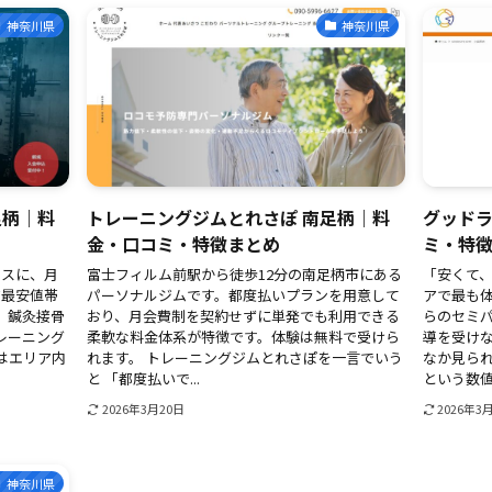
神奈川県
神奈川県
足柄｜料
トレーニングジムとれさぽ 南足柄｜料
グッド
金・口コミ・特徴まとめ
ミ・特
セスに、月
富士フィルム前駅から徒歩12分の南足柄市にある
「安くて
ア最安値帯
パーソナルジムです。都度払いプランを用意して
アで最も体
。鍼灸接骨
おり、月会費制を契約せずに単発でも利用できる
らのセミ
レーニング
柔軟な料金体系が特徴です。体験は無料で受けら
導を受け
はエリア内
れます。 トレーニングジムとれさぽを一言でいう
なか見られ
と 「都度払いで...
という数値が
2026年3月20日
2026年3
神奈川県