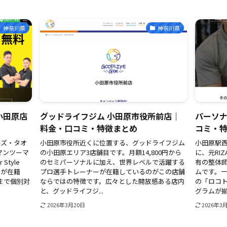
神奈川県
神奈川県
小田原店
グッドライフジム 小田原市役所前店｜
パーソナ
料金・口コミ・特徴まとめ
コミ・
ーズ・タオ
小田原市役所近くに位置する、グッドライフジム
小田原駅
マンツーマ
の小田原エリア3店舗目です。月額14,800円から
に、元RI
tyle
のセミパーソナルに加え、世界レベルで活躍する
有の整体
ーが在籍
プロ選手トレーナーが在籍しているのがこの店舗
ムです。一
まで個別対
ならではの特徴です。広々とした開放感ある店内
の「ロコ
と、グッドライフジ...
グラムが揃っ
2026年3月20日
2026年3