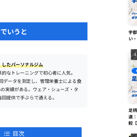
言でいうと
宇都
い・
」したパーソナルジム
果的なトレーニングで初心者に人気。
で毎回データを測定し、管理栄養士による食
3%の実績がある。ウェア・シューズ・タ
毎回提供で手ぶらで通える。
足柄
選｜
較【
目次