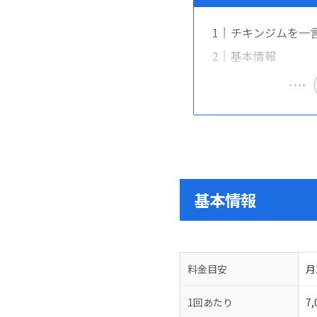
チキンジムを一
基本情報
基本情報
料金目安
月
1回あたり
7