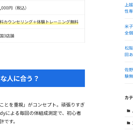
上越
5,000円（税込）
性専
料カウンセリング＋体験トレーニング無料
米子
全個
国3店舗
松阪
回あ
佐野
験無
んな人に合う？
カテ
ことを重視」がコンセプト。頑張りすぎ
odyによる毎回の体組成測定で、初心者
計です。