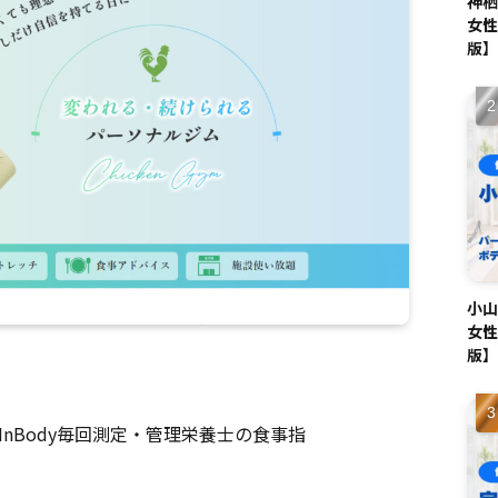
神栖
女性
版】
小山
女性
版】
nBody毎回測定・管理栄養士の食事指