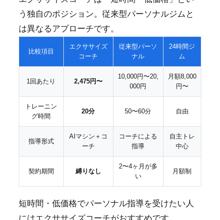
う独自のポジション。従来型パーソナルジムと
は異なるアプローチです。
エクササイズ
従来型パーソ
24時間ジ
比較項目
コーチ
ナル
ム
10,000円〜20,
月額8,000
1回あたり
2,475円〜
000円
円〜
トレーニン
20分
50〜60分
自由
グ時間
AIマシン＋コ
コーチによる
自主トレ
指導形式
ーチ
指導
中心
2〜4ヶ月が多
契約期間
縛りなし
月額制
い
短時間・低価格でパーソナル指導を受けたい人
にはエクササイズコーチがおすすめです。