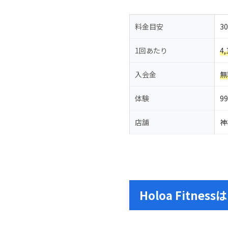
料金目安
3
1回あたり
4
入会金
無
体験
9
店舗
神
Holoa Fitne