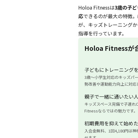
Holoa Fitnessは
3歳の子ど
応
できるのが最大の特徴。
が、キッズトレーニングか
指導を行っています。
Holoa Fitness
子どもにトレーニング
3歳〜小学生対応のキッズパ
勢改善や運動能力向上に対応
親子で一緒に通いたい
キッズスペース完備で子連れO
Fitnessならではの魅力です。
初期費用を抑えて始め
入会金無料、1回4,180円は
せます。