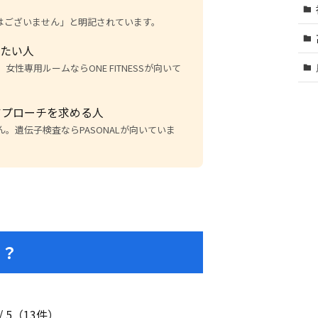
備はございません」と明記されています。
えたい人
性専用ルームならONE FITNESSが向いて
アプローチを求める人
。遺伝子検査ならPASONALが向いていま
る？
/ 5（13件）