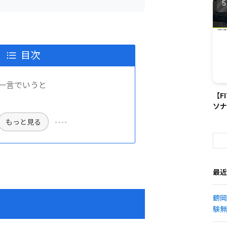
目次
ssを一言でいうと
【F
ソナ
もっと見る
最近
鶴岡
験無