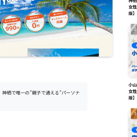
神栖
女性
版】
小山
女性
、神栖で唯一の”親子で通える”パーソナ
版】