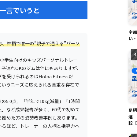
ssを一言でいうと
宇都
い・
応、神栖で唯一の”親子で通える”パーソ
〜小学生向けのキッズパーソナルトレー
。子連れOKのジムは他にもありますが、
けられるのはHoloa Fitnessだ
というニーズに応えられる貴重な存在で
の5.0点。「半年で10kg減量」「1時間
」など成果報告が多く、60代で初めて
足柄
選｜
を始めた方の姿勢改善事例もあります。
較【
いるほど、トレーナーの人柄と指導力へ