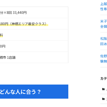
上越
性専
0分×8回 33,440円
米子
,180円（神栖エリア最安クラス）
全個
料
松阪
回あ
90円
佐野
栖市 1店舗
験無
カテ
ssはどんな人に合う？