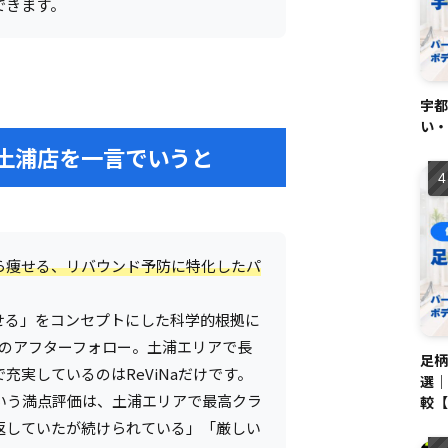
できます。
宇都
い・
ナ) 土浦店を一言でいうと
ら痩せる、リバウンド予防に特化したパ
せる」をコンセプトにした科学的根拠に
間のアフターフォロー。土浦エリアで長
足柄
充実しているのはReViNaだけです。
選｜
)という満点評価は、土浦エリアで最高クラ
較【
返していたが続けられている」「厳しい