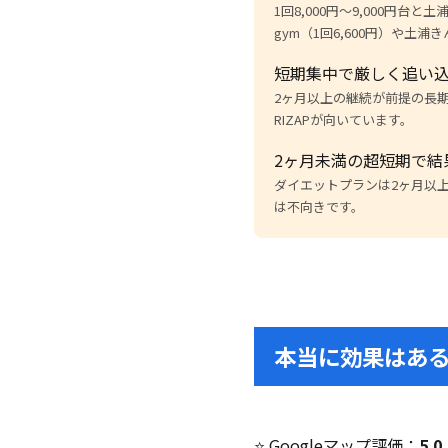
1回8,000円～9,000円台と
gym（1回6,600円）や土浦
短期集中で厳しく追い
2ヶ月以上の継続が前提の長
RIZAPが向いています。
2ヶ月未満の超短期で結
ダイエットプランは2ヶ月以
は不向きです。
本当に効果はあ
⭐ Googleマップ評価：
5.0