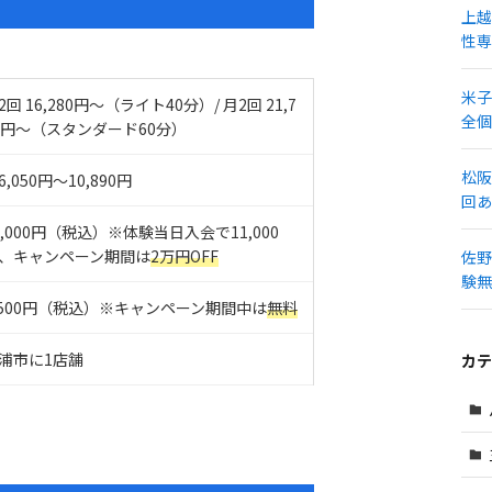
上越
性専
米子
2回 16,280円～（ライト40分）/ 月2回 21,7
全個
0円～（スタンダード60分）
松阪
6,050円～10,890円
回あ
3,000円（税込）※体験当日入会で11,000
、キャンペーン期間は
2万円OFF
佐野
験無
,500円（税込）※キャンペーン期間中は
無料
浦市に1店舗
カテ