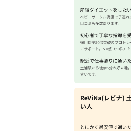
産後ダイエットをした
ベビーサークル完備で子連れ
口コミも多数あります。
初心者で丁寧な指導を
採用倍率50倍突破のプロト
にサポート。5.0点（50件）
駅近で仕事帰りに通い
土浦駅から徒歩5分の好立地
すいです。
ReViNa(レビナ
い人
とにかく最安値で通い