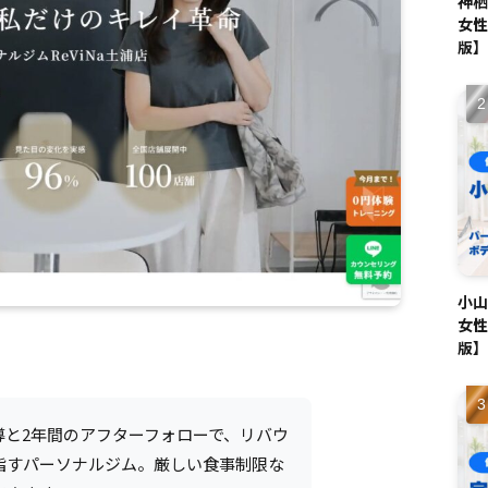
神栖
女性
版】
小山
女性
版】
導と2年間のアフターフォローで、リバウ
指すパーソナルジム。厳しい食事制限な