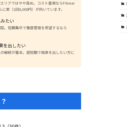
土浦エリアではやや高め。コスト重視ならFitnear
きんに君（1回6,000円）が向いています。
込みたい
期型。短期集中で徹底管理を希望するなら
果を出したい
上の継続が基本。超短期で結果を出したい方に
る？
/ 5（50件）