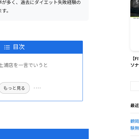
声が多く、過去にダイエット失敗経験の
ます。
目次
【F
ナ) 土浦店を一言でいうと
ソナ
もっと見る
最近
鶴岡
験無