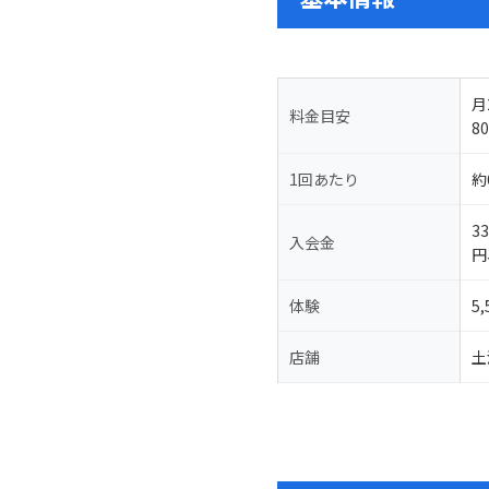
月
料金目安
8
1回あたり
約
3
入会金
円
体験
5
店舗
土