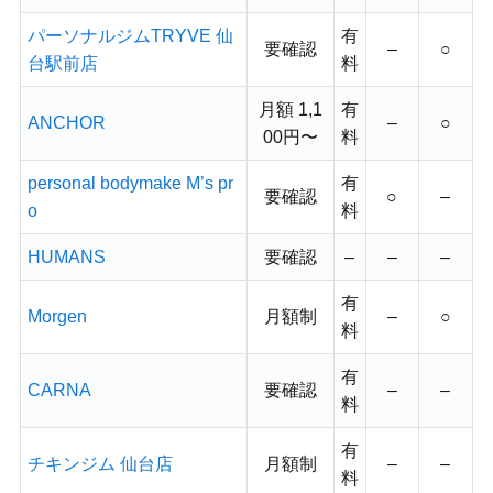
パーソナルジムTRYVE 仙
有
要確認
–
○
台駅前店
料
月額 1,1
有
ANCHOR
–
○
00円〜
料
personal bodymake M’s pr
有
要確認
○
–
o
料
HUMANS
要確認
–
–
–
有
Morgen
月額制
–
○
料
有
CARNA
要確認
–
–
料
有
チキンジム 仙台店
月額制
–
–
料