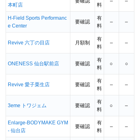
要確認
–
–
本町店
料
H-Field Sports Performanc
有
要確認
–
–
e Center
料
有
Revive 六丁の目店
月額制
–
–
料
有
ONENESS 仙台駅前店
要確認
○
○
料
有
Revive 愛子栗生店
要確認
–
–
料
有
3eme トワジェム
要確認
○
–
料
Enlarge-BODYMAKE GYM
有
要確認
–
–
- 仙台店
料