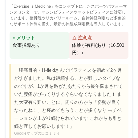
「Exercise is Medicine」をコンセプトにしたスポーツパフォーマ
ンスセンターで、マシンピラティスやマットピラティスに対応し
ています。整骨院やリカバリールーム、自律神経測定など多角的
なサポート体制を備え、最新の体組成測定機も導入しています。
○ メリット
△ 注意点
食事指導あり
体験が有料(あり（16,500
円）)
「腰痛目的・H-fieldさんでピラティスを初めて2ヶ月
がすぎました。私は継続することが難しいタイプな
のですが、1か月を過ぎたあたりから長年悩まされて
いた腰痛がびっくりするぐらいなくなりました！ ま
た大変有り難いことに、周りの方から「姿勢が良く
なったね！」と褒めてもらうことが多くなり モチベ
ーションが上がり続けられています これからも引き
続き宜しくお願いします！」
Googleマップの口コミより