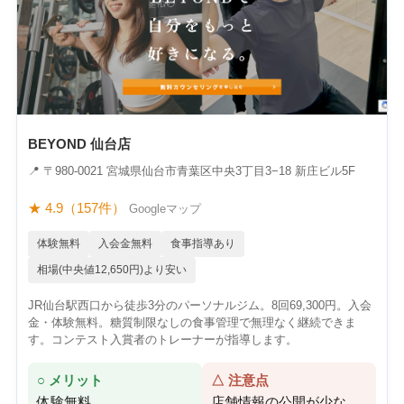
BEYOND 仙台店
📍 〒980-0021 宮城県仙台市青葉区中央3丁目3−18 新庄ビル5F
★ 4.9（157件）
Googleマップ
体験無料
入会金無料
食事指導あり
相場(中央値12,650円)より安い
JR仙台駅西口から徒歩3分のパーソナルジム。8回69,300円。入会
金・体験無料。糖質制限なしの食事管理で無理なく継続できま
す。コンテスト入賞者のトレーナーが指導します。
○ メリット
△ 注意点
体験無料
店舗情報の公開が少な