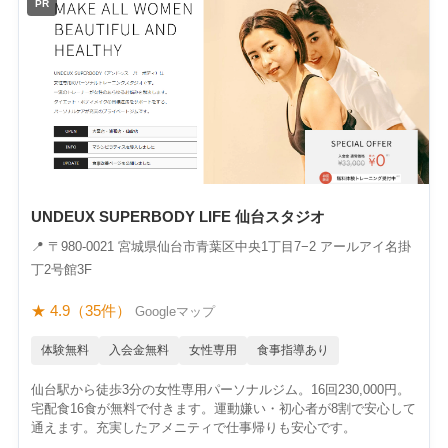
PR
UNDEUX SUPERBODY LIFE 仙台スタジオ
📍 〒980-0021 宮城県仙台市青葉区中央1丁目7−2 アールアイ名掛
丁2号館3F
★ 4.9（35件）
Googleマップ
体験無料
入会金無料
女性専用
食事指導あり
仙台駅から徒歩3分の女性専用パーソナルジム。16回230,000円。
宅配食16食が無料で付きます。運動嫌い・初心者が8割で安心して
通えます。充実したアメニティで仕事帰りも安心です。