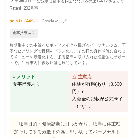
📍 〒980-0017 宮城県仙台市若林区なないろの里1-9-12 おふぃす
RatanII 202号室
★ 5.0（44件）
Googleマップ
食事指導あり
短期集中での本質的なボディメイクを掲げるパーソナルジム。丁
寧なヒアリングで目標をプラン化し、その日の身体状態に合わせ
てメニューを最適化する。栄養指導を取り入れた包括的なサポー
トで、仙台市内に複数店舗を展開している。
○ メリット
△ 注意点
食事指導あり
体験が有料(あり（3,300
円）)
入会金の記載が公式サイ
トになし
「腰痛目的・健康診断に引っかかり、腰痛に体重増
加そしてやる気低下の為、思い切ってパーソナルト