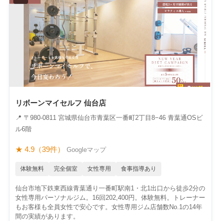
リボーンマイセルフ 仙台店
📍 〒980-0811 宮城県仙台市青葉区一番町2丁目8−46 青葉通OSビ
ル6階
★ 4.9（39件）
Googleマップ
体験無料
完全個室
女性専用
食事指導あり
仙台市地下鉄東西線青葉通り一番町駅南1・北1出口から徒歩2分の
女性専用パーソナルジム。16回202,400円。体験無料。トレーナー
もお客様も全員女性で安心です。女性専用ジム店舗数No.1の14年
間の実績があります。