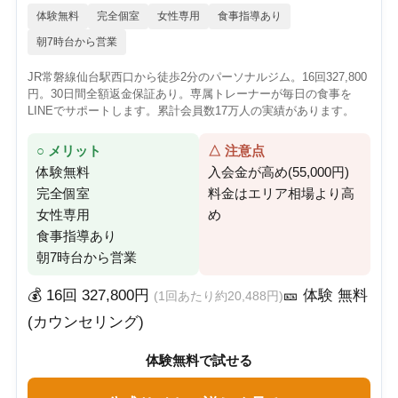
体験無料
完全個室
女性専用
食事指導あり
朝7時台から営業
JR常磐線仙台駅西口から徒歩2分のパーソナルジム。16回327,800
円。30日間全額返金保証あり。専属トレーナーが毎日の食事を
LINEでサポートします。累計会員数17万人の実績があります。
○ メリット
△ 注意点
体験無料
入会金が高め(55,000円)
完全個室
料金はエリア相場より高
女性専用
め
食事指導あり
朝7時台から営業
💰 16回 327,800円
🎫 体験 無料
(1回あたり約20,488円)
(カウンセリング)
体験無料で試せる