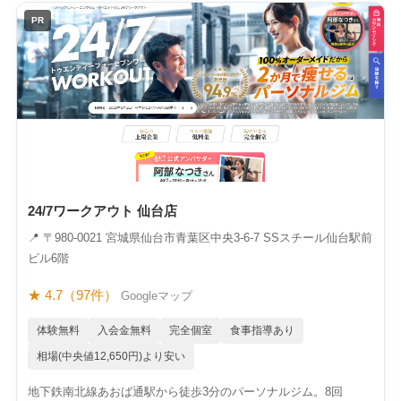
PR
24/7ワークアウト 仙台店
📍 〒980-0021 宮城県仙台市青葉区中央3-6-7 SSスチール仙台駅前
ビル6階
★ 4.7（97件）
Googleマップ
体験無料
入会金無料
完全個室
食事指導あり
相場(中央値12,650円)より安い
地下鉄南北線あおば通駅から徒歩3分のパーソナルジム。8回