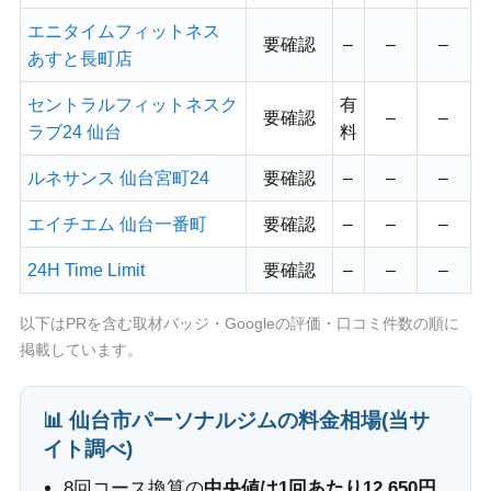
エニタイムフィットネス
要確認
–
–
–
あすと長町店
セントラルフィットネスク
有
要確認
–
–
ラブ24 仙台
料
ルネサンス 仙台宮町24
要確認
–
–
–
エイチエム 仙台一番町
要確認
–
–
–
24H Time Limit
要確認
–
–
–
以下はPRを含む取材バッジ・Googleの評価・口コミ件数の順に
掲載しています。
📊 仙台市パーソナルジムの料金相場(当サ
イト調べ)
8回コース換算の
中央値は1回あたり12,650円