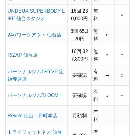
UNDEUX SUPERBODY L
16回 23
無
–
○
IFE 仙台スタジオ
0,000円
料
8回 65,1
無
24/7ワークアウト 仙台店
○
–
20円
料
16回 32
無
RIZAP 仙台店
○
○
7,800円
料
パーソナルジムTRYVE 定
有
要確認
–
○
禅寺通店
料
有
パーソナルジムBLOOM
要確認
○
–
料
有
Revive 仙台二日町本店
月額制
–
–
料
トライフィットネス 仙台
有