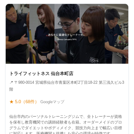
トライフィットネス 仙台本町店
📍 〒980-0014 宮城県仙台市青葉区本町2丁目18-22 第三浅久ビル3
階
★ 5.0（68件）
Googleマップ
仙台市内のパーソナルトレーニングジムで、全トレーナーが資格
を保有し教育機関での講師経験者も在籍。オーダーメイドのプロ
グラムでダイエットやボディメイク、競技力向上まで幅広い目標
に対応します。医療機関と提携した安心の環境が特徴です。