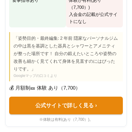
食事指導あり
体験が有料(あり
（7,700）)
入会金の記載が公式サイ
トになし
「姿勢目的・最終編集: 2 年前 隠家なパーソナルジム
の中は黒を基調とした器具とシャワーとアメニティ
が整った場所です！ 自分の鍛えたいところや姿勢の
改善も細かく見てくれて身体を見直すのにはぴった
りです。」
Googleマップの口コミより
💰 月額制
🎫 体験 あり（7,700）
公式サイトで詳しく見る
›
※体験は有料(あり（7,700）)。