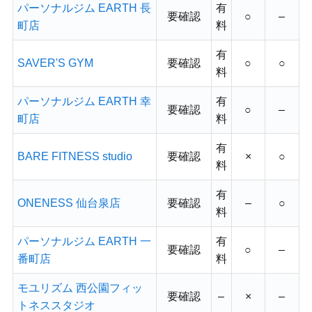
パーソナルジム EARTH 長
有
要確認
○
–
町店
料
有
SAVER'S GYM
要確認
○
○
料
パーソナルジム EARTH 幸
有
要確認
○
–
町店
料
有
BARE FITNESS studio
要確認
×
○
料
有
ONENESS 仙台泉店
要確認
–
○
料
パーソナルジム EARTH 一
有
要確認
○
–
番町店
料
モユリズム 西公園フィッ
要確認
–
×
–
トネススタジオ