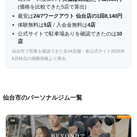
(価格を比較できた5店で算出)
最安は
24/7ワークアウト 仙台店の1回8,140円
体験無料は
5店
/ 入会金無料は
4店
公式サイトで駐車場ありを確認できたのは
10
店
仙台市で営業を確認できた全34店舗・各公式サイト2026年
6月時点の掲載情報より算出。
仙台市のパーソナルジム一覧
PR