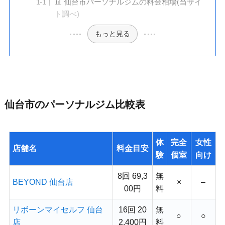
📊 仙台市パーソナルジムの料金相場(当サイ
ト調べ)
もっと見る
仙台市のパーソナルジム比較表
体
完全
女性
店舗名
料金目安
験
個室
向け
8回 69,3
無
BEYOND 仙台店
×
–
00円
料
リボーンマイセルフ 仙台
16回 20
無
○
○
店
2,400円
料