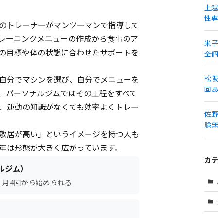
上越
性専
のトレーナーがマンツーマンで指導して
レーニングメニューの作成から食事のア
米子
の目標や体の状態に合わせたサポートを
全個
自分でマシンを選び、自分でメニューを
松阪
回あ
、パーソナルジムではその工程をすべて
、運動の知識がなくても効率よくトレー
佐野
験無
敷居が高い」というイメージを持つ人も
年は形態が大きく広がっています。
カテ
プルジム）
）・月4回から始められる