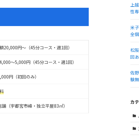
上越
性専
米子
全個
額20,000円〜（45分コース・週1回）
松阪
回あ
4,000〜5,000円（45分コース・週1回）
佐野
1,000円（初回のみ）
験無
料
カテ
店舗（宇都宮市峰・独立平屋83㎡）