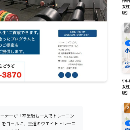
神栖
女性
版】
小山
女性
版】
レーナーが「卒業後も一人でトレーニン
」をゴールに、王道のウエイトトレーニ