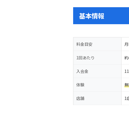
基本情報
料金目安
月
1回あたり
約
入会金
1
体験
無
店舗
1