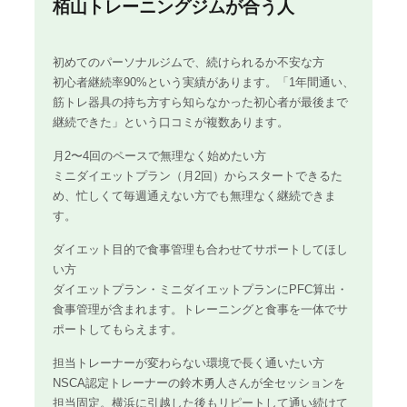
栢山トレーニングジムが合う人
初めてのパーソナルジムで、続けられるか不安な方
初心者継続率90%という実績があります。「1年間通い、
筋トレ器具の持ち方すら知らなかった初心者が最後まで
継続できた」という口コミが複数あります。
月2〜4回のペースで無理なく始めたい方
ミニダイエットプラン（月2回）からスタートできるた
め、忙しくて毎週通えない方でも無理なく継続できま
す。
ダイエット目的で食事管理も合わせてサポートしてほし
い方
ダイエットプラン・ミニダイエットプランにPFC算出・
食事管理が含まれます。トレーニングと食事を一体でサ
ポートしてもらえます。
担当トレーナーが変わらない環境で長く通いたい方
NSCA認定トレーナーの鈴木勇人さんが全セッションを
担当固定。横浜に引越した後もリピートして通い続けて