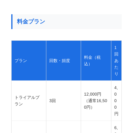
料金プラン
1
回
料金（税
プラン
回数・頻度
あ
込）
た
り
4,
12,000円
0
トライアルプ
3回
（通常16,50
0
ラン
0円）
0
円
6,