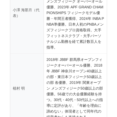
メンズフィジーク オーバーオール
優勝、2023年 APF GRAND CHAM
小澤 海那月（代
PIONSHIPS フィジークモデル優
表）
勝・年間王者獲得、2024年 INBA P
NBA準優勝。日本人初のPNBAメン
ズフィジークプロ資格取得。大手
フィットネスクラブ・大手パーソ
ナルジム勤務を経て累計数百人を
指導。
2018年 JBBF 群馬県オープンフィ
ジークオーバーオール優勝、2018
年 JBBF 神奈川オープン40歳以上
の部・東日本フィジーク50歳以上
の部 各優勝、2019年 関東オープ
植村 明
ン メンズフィジーク50歳以上の部
優勝。56歳での大会優勝経験を持
つ。30代・40代・50代以上への指
導に定評があり、「年齢を理由に
諦めない」体現者として同年代の