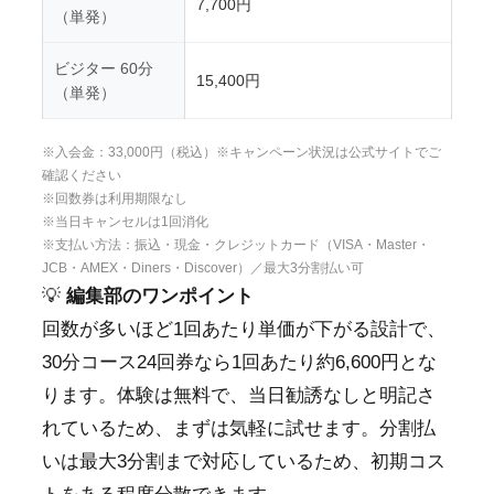
7,700円
（単発）
ビジター 60分
15,400円
（単発）
※入会金：33,000円（税込）※キャンペーン状況は公式サイトでご
確認ください
※回数券は利用期限なし
※当日キャンセルは1回消化
※支払い方法：振込・現金・クレジットカード（VISA・Master・
JCB・AMEX・Diners・Discover）／最大3分割払い可
💡
編集部のワンポイント
回数が多いほど1回あたり単価が下がる設計で、
30分コース24回券なら1回あたり約6,600円とな
ります。体験は無料で、当日勧誘なしと明記さ
れているため、まずは気軽に試せます。分割払
いは最大3分割まで対応しているため、初期コス