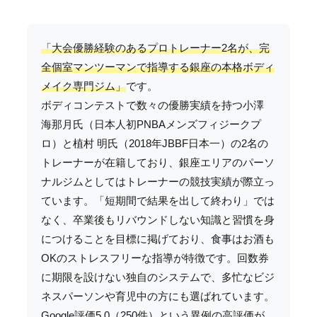
「大会優勝経験のあるプロトレーナー2名が、完
全個室マンツーマンで指導する銀座の本格ボディ
メイク専門ジム」
です。
ボディコンテストで数々の優勝実績を持つ小澤
海那月氏（日本人初PNBAメンズフィジークプ
ロ）と植村 明氏（2018年JBBF日本一）の2名の
トレーナーが在籍しており、銀座エリアのパーソ
ナルジムとしてはトレーナーの競技実績が際立っ
ています。「短期間で結果を出して終わり」では
なく、卒業後もリバウンドしない知識と習慣を身
につけることを目標に掲げており、食事はお酒も
OKのストレスフリーな指導が特徴です。回数券
に期限を設けない独自のシステムで、多忙なビジ
ネスパーソンや育児中の方にも選ばれています。
Google評価5.0（250件）という異例の高評価が、