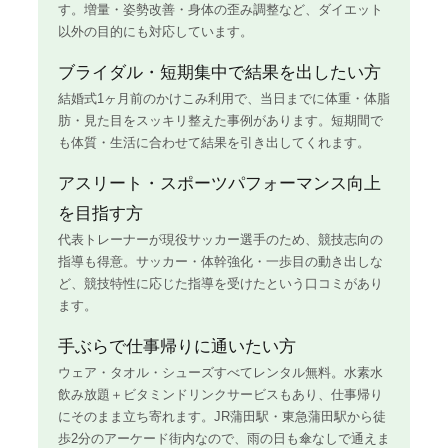
す。増量・姿勢改善・身体の歪み調整など、ダイエット
以外の目的にも対応しています。
ブライダル・短期集中で結果を出したい方
結婚式1ヶ月前のかけこみ利用で、当日までに体重・体脂
肪・見た目をスッキリ整えた事例があります。短期間で
も体質・生活に合わせて結果を引き出してくれます。
アスリート・スポーツパフォーマンス向上
を目指す方
代表トレーナーが現役サッカー選手のため、競技志向の
指導も得意。サッカー・体幹強化・一歩目の動き出しな
ど、競技特性に応じた指導を受けたという口コミがあり
ます。
手ぶらで仕事帰りに通いたい方
ウェア・タオル・シューズすべてレンタル無料。水素水
飲み放題＋ビタミンドリンクサービスもあり、仕事帰り
にそのまま立ち寄れます。JR蒲田駅・東急蒲田駅から徒
歩2分のアーケード街内なので、雨の日も傘なしで通えま