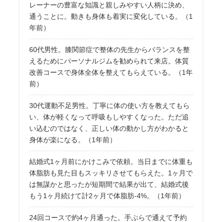
レーナーの豊富な知識と親しみやすい人柄に決め、
通うことに。動きも身体も着実に変化している。（1
年前）
60代男性。膝関節症で整体の先生からバランスを整
えるためにパーソナルジムを勧められて来店。体質
改善コースで身体全体を整えてもらえている。（1年
前）
30代運動不足男性。丁寧に体の使い方を教えてもら
い、体が軽くなって呼吸もしやすくなった。ただ追
い込むのではなく、正しい体の動かし方がわかると
身体が楽になる。（1年前）
結婚式1ヶ月前にかけこみで依頼。当日までに体重も
体脂肪も見た目もスッキリさせてもらえた。1ヶ月で
は無謀かと思ったが短期間で結果が出て、結婚式後
もう1ヶ月続けて計2ヶ月で体脂肪-4%。（1年前）
24回コースで約4ヶ月通った。手ぶらで通えて予約