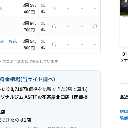
8回 59,
無
店
×
–
–
–
400円
料
8回 84,
無
○
–
–
○
700円
料
FiTお花
8回 54,
無
○
–
–
–
800円
料
【F
ソナ
評価・口コミ件数の順に掲載しています。
の料金相場(当サイト調べ)
たり8,719円
(価格を比較できた2店で算出)
ソナルジム ASFiTお花茶屋北口店【医療提
最近
1店
鶴岡
験無
認できたのは
1店