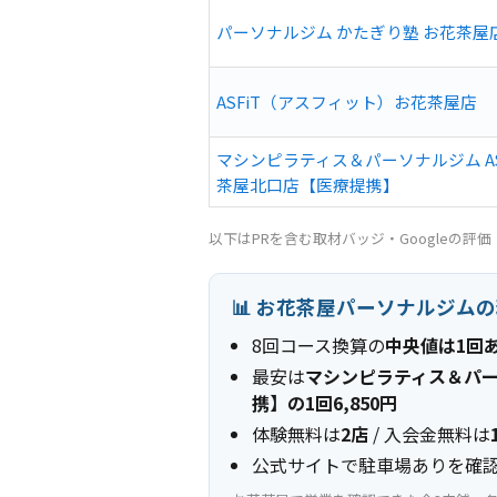
パーソナルジム かたぎり塾 お花茶屋
ASFiT（アスフィット）お花茶屋店
マシンピラティス＆パーソナルジム AS
茶屋北口店【医療提携】
以下はPRを含む取材バッジ・Googleの
📊 お花茶屋パーソナルジム
8回コース換算の
中央値は1回あ
最安は
マシンピラティス＆パー
携】の1回6,850円
体験無料は
2店
/ 入会金無料は
公式サイトで駐車場ありを確