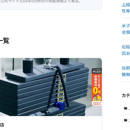
公式サイト2026年6月時点の掲載情報より算出。
上越
性専
米子
全個
一覧
松阪
回あ
佐野
験無
カテ
屋店