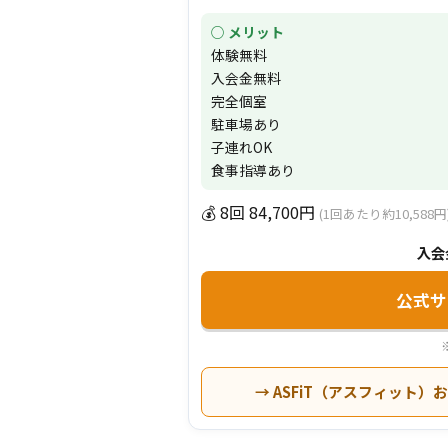
○ メリット
体験無料
入会金無料
完全個室
駐車場あり
子連れOK
食事指導あり
💰 8回 84,700円
(1回あたり約10,588円
入会
公式
→ ASFiT（アスフィット