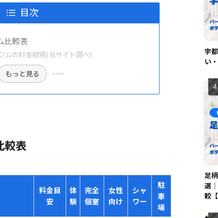
目次
ム比較表
宇都
ルジムの料金相場(当サイト調べ)
い・
もっと見る
比較表
足柄
駐
選｜
料金目
体
完全
女性
シャ
較【
車
安
験
個室
向け
ワー
場